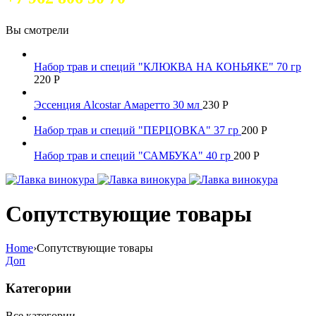
Вы смотрели
Набор трав и специй "КЛЮКВА НА КОНЬЯКЕ" 70 гр
220
Р
Эссенция Alcostar Амаретто 30 мл
230
Р
Набор трав и специй "ПЕРЦОВКА" 37 гр
200
Р
Набор трав и специй "САМБУКА" 40 гр
200
Р
Сопутствующие товары
Home
›
Сопутствующие товары
Доп
Категории
Все категории