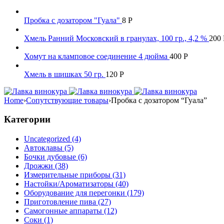
Пробка с дозатором "Гуала"
8
Р
Хмель Ранний Московский в гранулах, 100 гр., 4,2 %
200
Хомут на кламповое соединение 4 дюйма
400
Р
Хмель в шишках 50 гр.
120
Р
Home
›
Сопутствующие товары
›
Пробка с дозатором “Гуала”
Категории
Uncategorized (4)
Автоклавы (5)
Бочки дубовые (6)
Дрожжи (38)
Измерительные приборы (31)
Настойки/Ароматизаторы (40)
Оборудование для перегонки (179)
Приготовление пива (27)
Самогонные аппараты (12)
Соки (1)