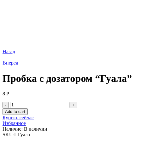
Назад
Вперед
Пробка с дозатором “Гуала”
8
Р
Пробка
с
Add to cart
дозатором
Купить сейчас
"Гуала"
Избранное
quantity
Наличие:
В наличии
SKU:
ПГуала