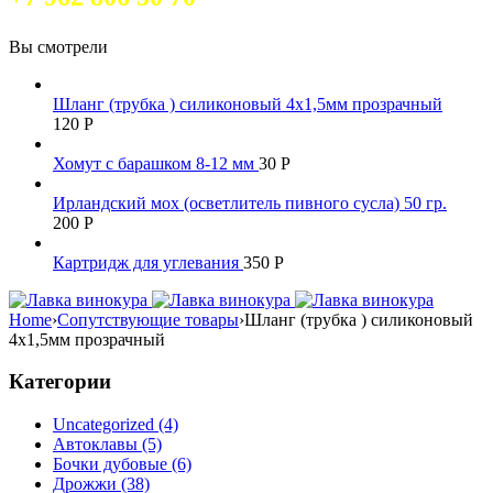
Вы смотрели
Шланг (трубка ) силиконовый 4х1,5мм прозрачный
120
Р
Хомут с барашком 8-12 мм
30
Р
Ирландский мох (осветлитель пивного сусла) 50 гр.
200
Р
Картридж для углевания
350
Р
Home
›
Сопутствующие товары
›
Шланг (трубка ) силиконовый
4х1,5мм прозрачный
Категории
Uncategorized (4)
Автоклавы (5)
Бочки дубовые (6)
Дрожжи (38)