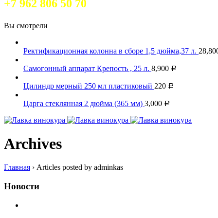
+7 962 806 50 70
Вы смотрели
Ректификационная колонна в сборе 1,5 дюйма,37 л.
28,80
Самогонный аппарат Крепость , 25 л.
8,900
Р
Цилиндр мерный 250 мл пластиковый
220
Р
Царга стеклянная 2 дюйма (365 мм)
3,000
Р
Archives
Главная
›
Articles posted by adminkas
Новости