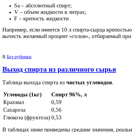
Sa – абсолютный спирт;
V – объем жидкости в литрах;
F – крепость жидкости
Например, если имеется 10 л спирта-сырца крепостью 
вычесть желаемый процент «голов», отбираемый при 
В
Без рубрики
Выход спирта из различного сырья
Таблица выхода спирта из
чистых углеводов
.
Углеводы (1кг)
Спирт 96%, л
Крахмал
0,59
Сахароза
0,56
Глюкоза (фруктоза)
0,53
В таблицах ниже приведены средние значения, реальн