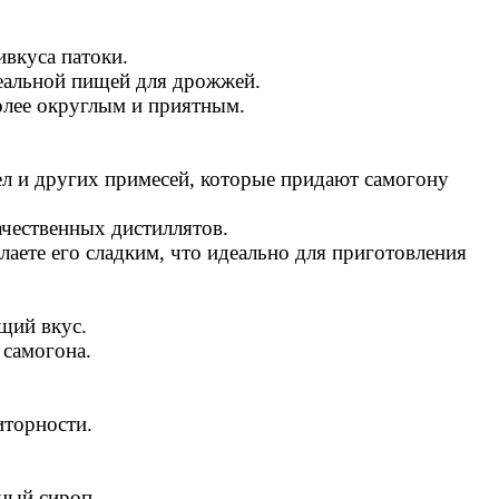
ивкуса патоки.
деальной пищей для дрожжей.
более округлым и приятным.
ел и других примесей, которые придают самогону
ачественных дистиллятов.
лаете его сладким, что идеально для приготовления
бщий вкус.
 самогона.
иторности.
чный сироп.