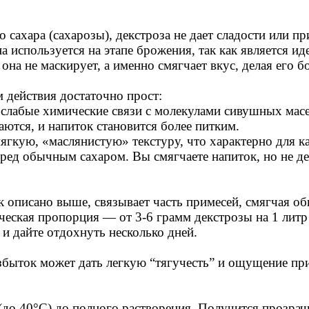
 сахара (сахарозы), декстроза не дает сладости или пр
а используется на этапе брожения, так как является и
она не маскирует, а именно смягчает вкус, делая его 
 действия достаточно прост:
в слабые химические связи с молекулами сивушных мас
ваются, и напиток становится более питким.
ягкую, «маслянистую» текстуру, что характерно для к
еред обычным сахаром. Вы смягчаете напиток, но не де
ак описано выше, связывает часть примесей, смягчая о
еская пропорция — от 3-6 грамм декстрозы на 1 литр
 и дайте отдохнуть несколько дней.
избыток может дать легкую “тягучесть” и ощущение пр
 (до 40°C) до полного растворения. Получится прозра