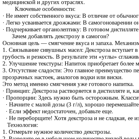
медицинской и других отраслях.
Ключевые особенности:
· Не имеет собственного вкуса: В отличие от обычного
· Легко усваивается дрожжами: В самогоноварении он
· Подчеркивает органолептику: В готовом дистилляте 
Зачем добавлять декстрозу в самогон?
Основная цель — смягчение вкуса и запаха. Механизм
1. Связывание сивушных масел: Декстроза вступает 
грубость и резкость. В результате эти «углы» сглажи
2. Улучшение текстуры: Напиток приобретает более м
3. Отсутствие сладости: Это главное преимущество п
прозрачных настоек, аналогов водки или виски.
Это метод именно смягчения уже готового напитка.
· Принцип: Декстроза растворяется в дистилляте и, к
· Пропорции: Здесь нужно быть осторожным. Классич
· Начните с малой дозы (3 г/л), хорошо перемешайте
· Если эффект недостаточен, добавьте еще.
· Не переборщите! Хотя декстроза и не сладкая, ее 
Технология:
1. Отмерьте нужное количество декстрозы.
2. Разведите ее в небольшом количестве теплой воды