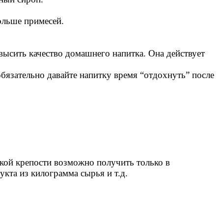
ольше примесей.
ысить качество домашнего напитка. Она действует
обязательно давайте напитку время “отдохнуть” после
акой крепости возможно получить только в
кта из килограмма сырья и т.д.