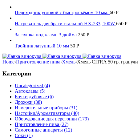
Переходник угловой с быстросъёмом 10 мм.
60
Р
Нагреватель для браги стальной HX-233, 100W
650
Р
Заглушка под кламп 3 дюйма
250
Р
Тройник латунный 10 мм
50
Р
Home
›
Приготовление пива
›
Хмель
›
Хмель CITRA 50 гр. гранул
Категории
Uncategorized (4)
Автоклавы (5)
Бочки дубовые (6)
Дрожжи (38)
Измерительные приборы (31)
Настойки/Ароматизаторы (40)
Оборудование для перегонки (179)
Приготовление пива (27)
Самогонные аппараты (12)
Соки (1)