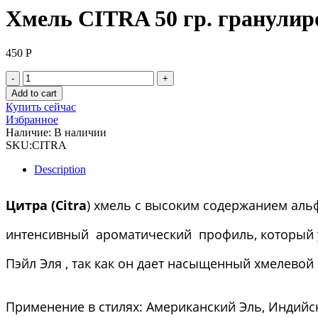
Хмель CITRA 50 гр. гранули
450
Р
Хмель
CITRA
Add to cart
50
Купить сейчас
гр.
Избранное
гранулированный
Наличие:
В наличии
13,4
SKU:
CITRA
%
(США)
Description
quantity
Цитра (Citra
) хмель с высоким содержанием аль
интенсивный ароматический профиль, который у
Пэйл Эля , так как он дает насыщенный хмелевой 
Применение в стилях: Американский Эль, Индийс