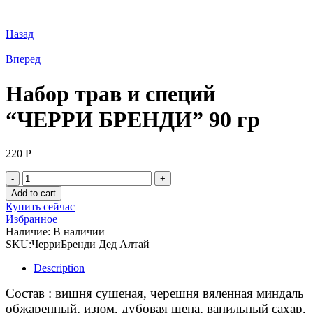
Назад
Вперед
Набор трав и специй
“ЧЕРРИ БРЕНДИ” 90 гр
220
Р
Набор
трав
Add to cart
и
Купить сейчас
специй
Избранное
"ЧЕРРИ
Наличие:
В наличии
БРЕНДИ"
SKU:
ЧерриБренди Дед Алтай
90
гр
Description
quantity
Состав : вишня сушеная, черешня вяленная миндаль
обжаренный, изюм, дубовая щепа, ванильный сахар,