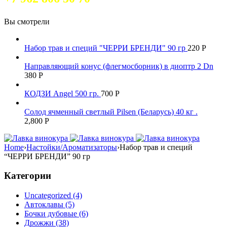
Вы смотрели
Набор трав и специй "ЧЕРРИ БРЕНДИ" 90 гр
220
Р
Направляющий конус (флегмосборник) в диоптр 2 Dn
380
Р
КОДЗИ Angel 500 гр.
700
Р
Солод ячменный светлый Pilsen (Беларусь) 40 кг .
2,800
Р
Home
›
Настойки/Ароматизаторы
›
Набор трав и специй
“ЧЕРРИ БРЕНДИ” 90 гр
Категории
Uncategorized (4)
Автоклавы (5)
Бочки дубовые (6)
Дрожжи (38)