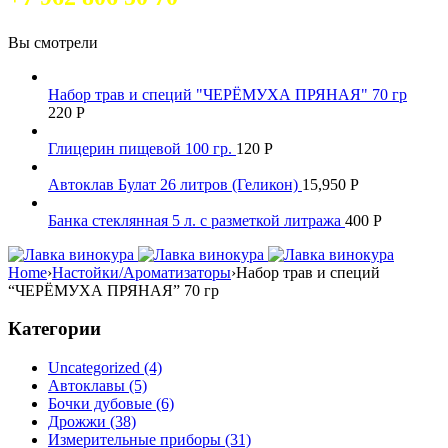
Вы смотрели
Набор трав и специй "ЧЕРЁМУХА ПРЯНАЯ" 70 гр
220
Р
Глицерин пищевой 100 гр.
120
Р
Автоклав Булат 26 литров (Геликон)
15,950
Р
Банка стеклянная 5 л. с разметкой литража
400
Р
Home
›
Настойки/Ароматизаторы
›
Набор трав и специй
“ЧЕРЁМУХА ПРЯНАЯ” 70 гр
Категории
Uncategorized (4)
Автоклавы (5)
Бочки дубовые (6)
Дрожжи (38)
Измерительные приборы (31)