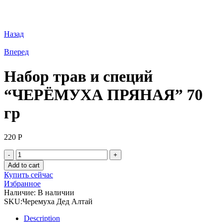
Назад
Вперед
Набор трав и специй
“ЧЕРЁМУХА ПРЯНАЯ” 70
гр
220
Р
Набор
трав
Add to cart
и
Купить сейчас
специй
Избранное
"ЧЕРЁМУХА
Наличие:
В наличии
ПРЯНАЯ"
SKU:
Черемуха Дед Алтай
70
гр
Description