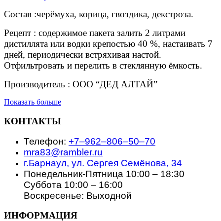
quantity
Состав :черёмуха, корица, гвоздика, декстроза.
Рецепт : содержимое пакета залить 2 литрами
дистиллята или водки крепостью 40 %, настаивать 7
дней, периодически встряхивая настой.
Отфильтровать и перелить в стеклянную ёмкость.
Производитель : ООО “ДЕД АЛТАЙ”
Показать больше
КОНТАКТЫ
Телефон:
+7‒962‒806‒50‒70
mra83@rambler.ru
г.Барнаул, ул. Сергея Семёнова, 34
Понедельник-Пятница 10:00 – 18:30
Суббота 10:00 – 16:00
Воскресенье: Выходной
ИНФОРМАЦИЯ