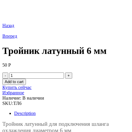
Назад
Вперед
Тройник латунный 6 мм
50
Р
Тройник
латунный
Add to cart
6
Купить сейчас
мм
Избранное
quantity
Наличие:
В наличии
SKU:
ТЛ6
Description
Тройник латунный для подключения шланга
охлаждения диаметром 6 мм