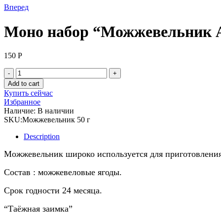
Вперед
Моно набор “Можжевельник А
150
Р
Моно
набор
Add to cart
"Можжевельник
Купить сейчас
Алтайский"
Избранное
50
Наличие:
В наличии
гр
SKU:
Можжевельник 50 г
quantity
Description
Можжевельник широко используется для приготовления
Состав : можжевеловые ягоды.
Срок годности 24 месяца.
“Таёжная заимка”