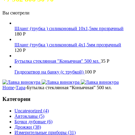
Вы смотрели
Шланг (трубка ) силиконовый 10х1,5мм прозрачный
180
Р
Шланг (трубка ) силиконовый 4х1,5мм прозрачный
120
Р
Бутылка стеклянная "Коньячная" 500 мл.
35
Р
Гидрозатвор на банку (с трубкой)
100
Р
Home
›
Тара
›
Бутылка стеклянная “Коньячная” 500 мл.
Категории
Uncategorized (4)
Автоклавы (5)
Бочки дубовые (6)
Дрожжи (38)
Измерительные приборы (31)