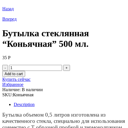
Назад
Вперед
Бутылка стеклянная
“Коньячная” 500 мл.
35
Р
Бутылка
стеклянная
Add to cart
"Коньячная"
Купить сейчас
500
Избранное
мл.
Наличие:
В наличии
quantity
SKU:
Коньячная
Description
Бутылка объемом 0,5 литров изготовлена из
качественного стекла, специально для использования
совместно с Т образной пробкой и термоколпачком.