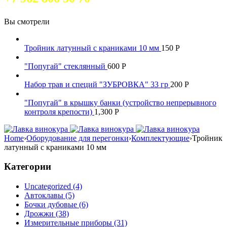
Вы смотрели
Тройник латунный с краниками 10 мм
150
Р
"Попугай" стеклянный
600
Р
Набор трав и специй "ЗУБРОВКА" 33 гр
200
Р
"Попугай" в крышку банки (устройство непрерывного
контроля крепости)
1,300
Р
Home
›
Оборудование для перегонки
›
Комплектующие
›
Тройник
латунный с краниками 10 мм
Категории
Uncategorized (4)
Автоклавы (5)
Бочки дубовые (6)
Дрожжи (38)
Измерительные приборы (31)