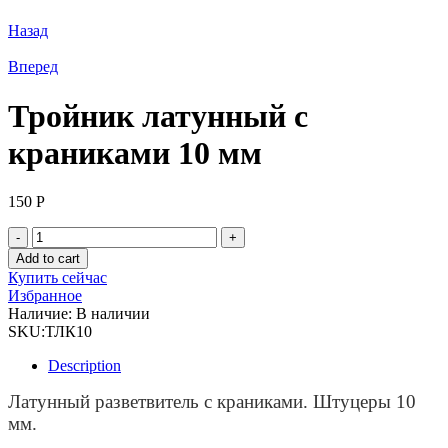
Назад
Вперед
Тройник латунный с
краниками 10 мм
150
Р
Тройник
латунный
Add to cart
с
Купить сейчас
краниками
Избранное
10
Наличие:
В наличии
мм
SKU:
ТЛК10
quantity
Description
Латунный разветвитель с краниками. Штуцеры 10
мм.