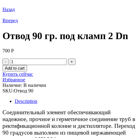
Назад
Вперед
Отвод 90 гр. под кламп 2 Dn
700
Р
Отвод
90
Add to cart
гр.
Купить сейчас
под
Избранное
кламп
Наличие:
В наличии
2
SKU:
Отвод 90
Dn
quantity
Description
Соединительный элемент обеспечивающий
надежное, прочное и герметичное соединение труб в
ректификационной колонне и дистилляторе. Переход
90 градусов выполнен из пищевой нержавеющей