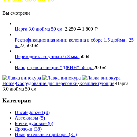
Вы смотрели
Царга 3.0 дюйма 50 см.
2,250
1,800
Р
Р
Ректификационная мини колонна в сборе 1,5 дюйма , 25
л.
22,500
Р
Переходник латунный 6-8 мм.
50
Р
Набор трав и специй "ДЖИН" 56 гр.
200
Р
Home
›
Оборудование для перегонки
›
Комплектующие
›
Царга
3.0 дюйма 50 см.
Категории
Uncategorized (4)
Автоклавы (5)
Бочки дубовые (6)
Дрожжи (38)
Измерительные приборы (31)