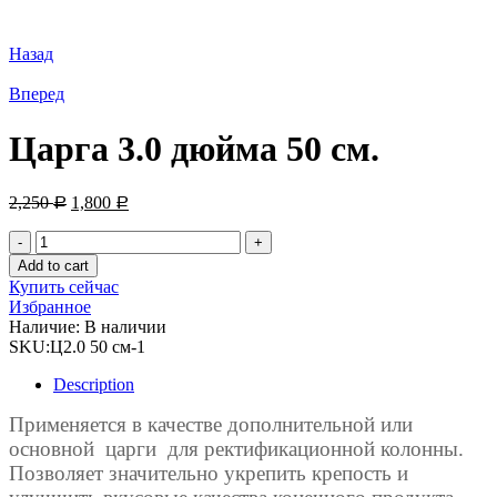
Назад
Вперед
Царга 3.0 дюйма 50 см.
2,250
1,800
Р
Р
Царга
3.0
Add to cart
дюйма
Купить сейчас
50
Избранное
см.
Наличие:
В наличии
quantity
SKU:
Ц2.0 50 см-1
Description
Применяется в качестве дополнительной или
основной царги для ректификационной колонны.
Позволяет значительно укрепить крепость и