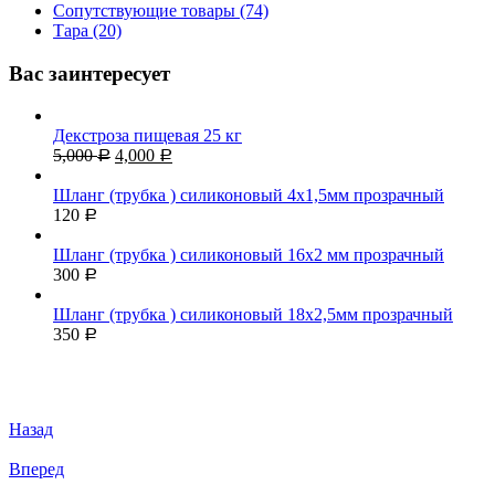
Сопутствующие товары (74)
Тара (20)
Вас заинтересует
Декстроза пищевая 25 кг
5,000
4,000
Р
Р
Шланг (трубка ) силиконовый 4х1,5мм прозрачный
120
Р
Шланг (трубка ) силиконовый 16х2 мм прозрачный
300
Р
Шланг (трубка ) силиконовый 18х2,5мм прозрачный
350
Р
Назад
Вперед