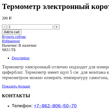
Термометр электронный корот
200
Р
Термометр
электронный
Add to cart
короткий
Купить сейчас
(щуп
Избранное
5
Наличие:
В наличии
см)
SKU:
ТБ
quantity
Description
Термометр электронный отлично подходит для измер
циферблат. Термометр имеет щуп 5 см для монтажа к
термометром можно измерять температуру самогона, 
Показать больше
КОНТАКТЫ
Телефон:
+7‒962‒806‒50‒70