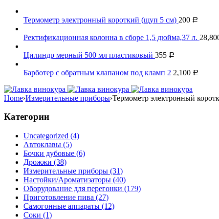
Термометр электронный короткий (щуп 5 см)
200
Р
Ректификационная колонна в сборе 1,5 дюйма,37 л.
28,80
Цилиндр мерный 500 мл пластиковый
355
Р
Барботер с обратным клапаном под кламп 2
2,100
Р
Home
›
Измерительные приборы
›
Термометр электронный коротк
Категории
Uncategorized (4)
Автоклавы (5)
Бочки дубовые (6)
Дрожжи (38)
Измерительные приборы (31)
Настойки/Ароматизаторы (40)
Оборудование для перегонки (179)
Приготовление пива (27)
Самогонные аппараты (12)
Соки (1)