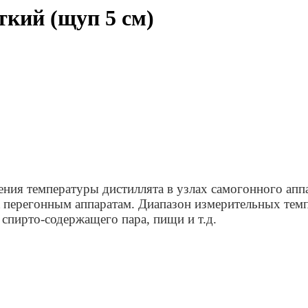
кий (щуп 5 см)
ения температуры дистиллята в узлах самогонного а
 перегонным аппаратам. Диапазон измерительных темп
спирто-содержащего пара, пищи и т.д.