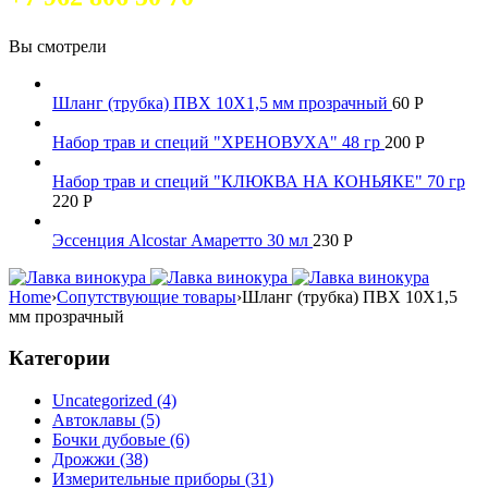
Вы смотрели
Шланг (трубка) ПВХ 10Х1,5 мм прозрачный
60
Р
Набор трав и специй "ХРЕНОВУХА" 48 гр
200
Р
Набор трав и специй "КЛЮКВА НА КОНЬЯКЕ" 70 гр
220
Р
Эссенция Alcostar Амаретто 30 мл
230
Р
Home
›
Сопутствующие товары
›
Шланг (трубка) ПВХ 10Х1,5
мм прозрачный
Категории
Uncategorized (4)
Автоклавы (5)
Бочки дубовые (6)
Дрожжи (38)
Измерительные приборы (31)