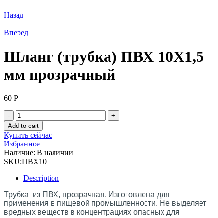
Назад
Вперед
Шланг (трубка) ПВХ 10Х1,5
мм прозрачный
60
Р
Шланг
(трубка)
Add to cart
ПВХ
Купить сейчас
10Х1,5
Избранное
мм
Наличие:
В наличии
прозрачный
SKU:
ПВХ10
quantity
Description
Трубка из ПВХ, прозрачная. Изготовлена для
применения в пищевой промышленности. Не выделяет
вредных веществ в концентрациях опасных для