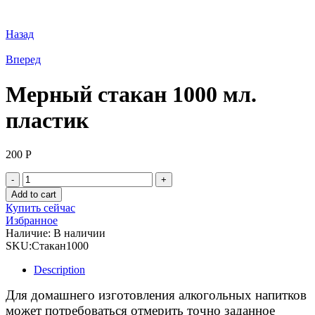
Назад
Вперед
Мерный стакан 1000 мл.
пластик
200
Р
Мерный
стакан
Add to cart
1000
Купить сейчас
мл.
Избранное
пластик
Наличие:
В наличии
quantity
SKU:
Стакан1000
Description
Для домашнего изготовления алкогольных напитков
может потребоваться отмерить точно заданное